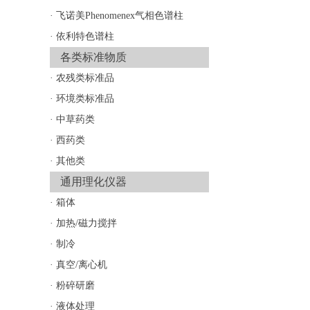
·
飞诺美Phenomenex气相色谱柱
·
依利特色谱柱
各类标准物质
·
农残类标准品
·
环境类标准品
·
中草药类
·
西药类
·
其他类
通用理化仪器
·
箱体
·
加热/磁力搅拌
·
制冷
·
真空/离心机
·
粉碎研磨
·
液体处理