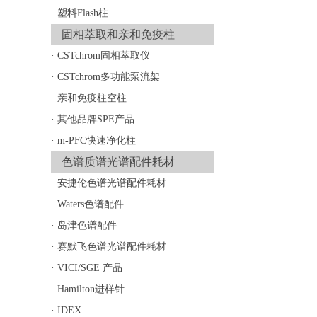
·
塑料Flash柱
固相萃取和亲和免疫柱
·
CSTchrom固相萃取仪
·
CSTchrom多功能泵流架
·
亲和免疫柱空柱
·
其他品牌SPE产品
·
m-PFC快速净化柱
色谱质谱光谱配件耗材
·
安捷伦色谱光谱配件耗材
·
Waters色谱配件
·
岛津色谱配件
·
赛默飞色谱光谱配件耗材
·
VICI/SGE 产品
·
Hamilton进样针
·
IDEX