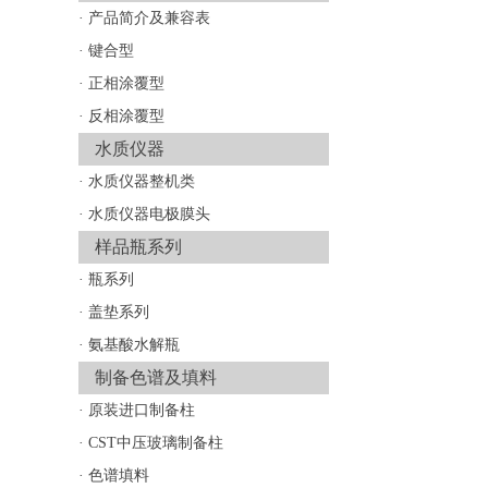
·
产品简介及兼容表
·
键合型
·
正相涂覆型
·
反相涂覆型
水质仪器
·
水质仪器整机类
·
水质仪器电极膜头
样品瓶系列
·
瓶系列
·
盖垫系列
·
氨基酸水解瓶
制备色谱及填料
·
原装进口制备柱
·
CST中压玻璃制备柱
·
色谱填料