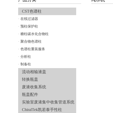
CST色谱柱
·
在线过滤器
·
预柱保护柱
·
糖柱碳水化合物柱
·
聚合物色谱柱
·
色谱柱重装服务
·
分析柱
·
制备柱
流动相输液盖
转换瓶盖
废液收集系统
瓶盖配件
实验室废液集中收集管道系统
ChiralTek凯若泰手性柱