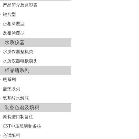
·
产品简介及兼容表
·
键合型
·
正相涂覆型
·
反相涂覆型
水质仪器
·
水质仪器整机类
·
水质仪器电极膜头
样品瓶系列
·
瓶系列
·
盖垫系列
·
氨基酸水解瓶
制备色谱及填料
·
原装进口制备柱
·
CST中压玻璃制备柱
·
色谱填料