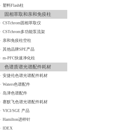
·
塑料Flash柱
固相萃取和亲和免疫柱
·
CSTchrom固相萃取仪
·
CSTchrom多功能泵流架
·
亲和免疫柱空柱
·
其他品牌SPE产品
·
m-PFC快速净化柱
色谱质谱光谱配件耗材
·
安捷伦色谱光谱配件耗材
·
Waters色谱配件
·
岛津色谱配件
·
赛默飞色谱光谱配件耗材
·
VICI/SGE 产品
·
Hamilton进样针
·
IDEX