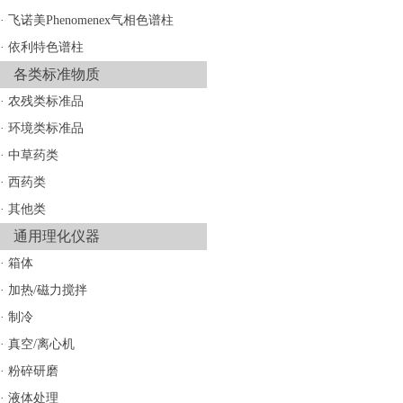
·
飞诺美Phenomenex气相色谱柱
·
依利特色谱柱
各类标准物质
·
农残类标准品
·
环境类标准品
·
中草药类
·
西药类
·
其他类
通用理化仪器
·
箱体
·
加热/磁力搅拌
·
制冷
·
真空/离心机
·
粉碎研磨
·
液体处理